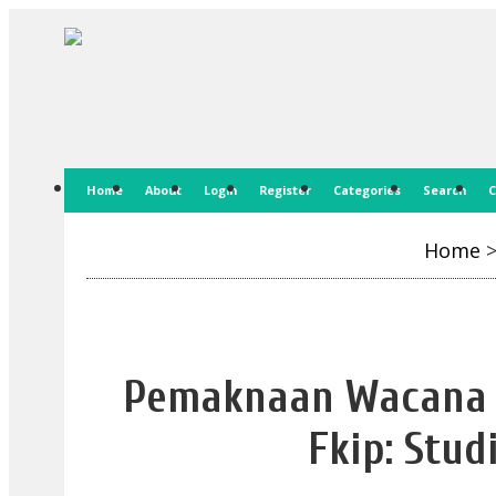
Home
About
Login
Register
Categories
Search
C
Home
Pemaknaan Wacana 
Fkip: Stud