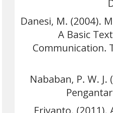
D
Danesi, M. (2004). 
A Basic Tex
Communication. T
Nababan, P. W. J. (
Pengantar
Eriyanto. (2011).