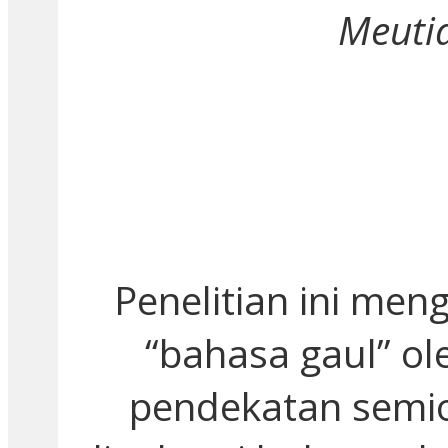
Meutia
Penelitian ini me
“bahasa gaul” o
pendekatan semio