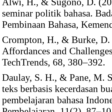
Alwi, H., & Sugono, D. (20
seminar politik bahasa. B
Pembinaan Bahasa, Kemend
Crompton, H., & Burke, D. 
Affordances and Challenges 
TechTrends, 68, 380–392.
Daulay, S. H., & Pane, M. S
teks berbasis kecerdasan bu
pembelajaran bahasa Indones
Pembelajaran, 11(2), 87–10