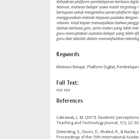
Kehadiran platform pembelajaran berbasis digi
Namun, motivasi belajar siswa masih tergolong
bertujuan untuk mengetahui peran platform digit
menggunakan metode tinjauan pustaka dengan me
relevan. Hasil kajian menunjukkan bahwa pengguna
latihan berbasis gim, serta materi yang lebih me
guru menciptakan suasana belajar yang lebih ef
guru dan sekolah dalam memanfaatkan teknologi
Keywords
Motivasi Belajar, Platform Digital, Pembelajar
Full Text:
PDF
PDF
References
Cakrawati, L. M. (2017). Students’ perception
Teaching and Technology Journal, 1(1), 22–30
Deterding, S., Dixon, D., Khaled, R., & Nacke
Proceedings of the 15th International Acade