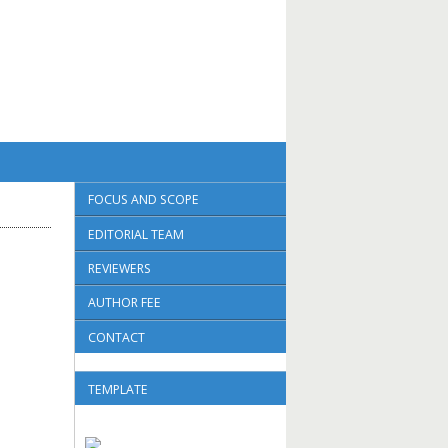
FOCUS AND SCOPE
EDITORIAL TEAM
REVIEWERS
AUTHOR FEE
CONTACT
TEMPLATE