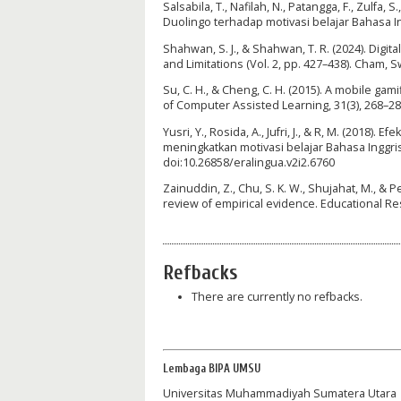
Salsabila, T., Nafilah, N., Patangga, F., Zulfa,
Duolingo terhadap motivasi belajar Bahasa In
Shahwan, S. J., & Shahwan, T. R. (2024). Digit
and Limitations (Vol. 2, pp. 427–438). Cham, 
Su, C. H., & Cheng, C. H. (2015). A mobile ga
of Computer Assisted Learning, 31(3), 268–28
Yusri, Y., Rosida, A., Jufri, J., & R, M. (201
meningkatkan motivasi belajar Bahasa Inggris.
doi:10.26858/eralingua.v2i2.6760
Zainuddin, Z., Chu, S. K. W., Shujahat, M., & P
review of empirical evidence. Educational Re
Refbacks
There are currently no refbacks.
Lembaga BIPA UMSU
Universitas Muhammadiyah Sumatera Utara