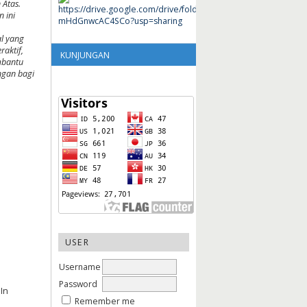
 Atas.
 ini
l yang
raktif,
KUNJUNGAN
embantu
ngan bagi
USER
Username
Password
 In
Remember me