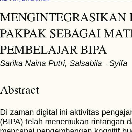
Home
>
Vol 2, No 1 (2026)
>
Putri
MENGINTEGRASIKAN 
PAKPAK SEBAGAI MAT
PEMBELAJAR BIPA
Sarika Naina Putri, Salsabila - Syifa
Abstract
Di zaman digital ini aktivitas penga
(BIPA) telah menemukan rintangan d
mencapai pengembangan kognitif bud