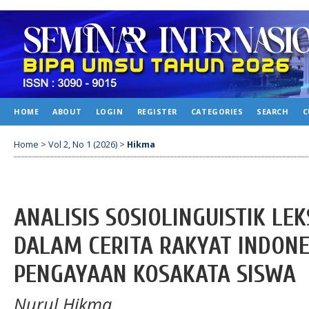
HOME
ABOUT
LOGIN
REGISTER
CATEGORIES
SEARCH
C
Home
>
Vol 2, No 1 (2026)
>
Hikma
ANALISIS SOSIOLINGUISTIK LE
DALAM CERITA RAKYAT INDONE
PENGAYAAN KOSAKATA SISWA
Nurul Hikma