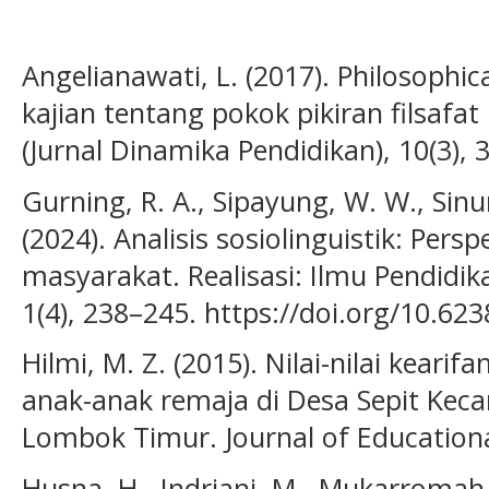
Angelianawati, L. (2017). Philosophical
kajian tentang pokok pikiran filsafat
(Jurnal Dinamika Pendidikan), 10(3), 
Gurning, R. A., Sipayung, W. W., Sinur
(2024). Analisis sosiolinguistik: Per
masyarakat. Realisasi: Ilmu Pendidik
1(4), 238–245. https://doi.org/10.623
Hilmi, M. Z. (2015). Nilai-nilai kearif
anak-anak remaja di Desa Sepit Ke
Lombok Timur. Journal of Educational 
Husna, H., Indriani, M., Mukarromah, 